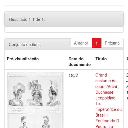
Resultado 1-1 de 1.
Anterior
1
Próximo
Conjunto de itens:
Pré-visualização
Data do
Título
documento
1839
Grand
costume de
cour. L’Archi-
Duchesse
Leopoldine,
1e.
Impératrice du
Brasil :
Femme de D.
Pedro. La