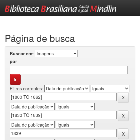
Skip
navigation
Página de busca
Buscar em:
por
Filtros correntes: