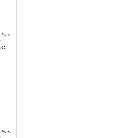
 Jean
e,
848
 Jean
e,