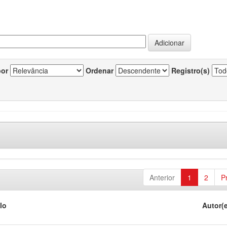
por
Ordenar
Registro(s)
Anterior
1
2
P
lo
Autor(