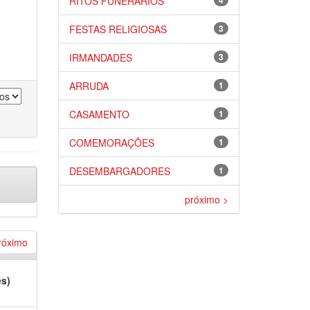
RITOS FUNERÁRIOS
4
FESTAS RELIGIOSAS
3
IRMANDADES
3
ARRUDA
1
CASAMENTO
1
COMEMORAÇÕES
1
DESEMBARGADORES
1
próximo >
róximo
es)