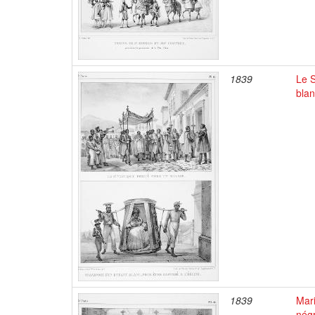
1839
Le S
blan
1839
Mar
négr