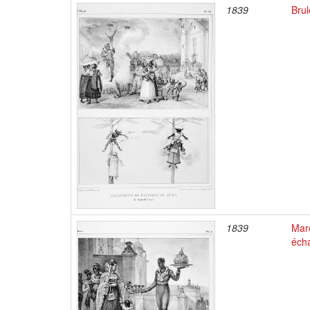
1839
Brul
1839
Marc
éch