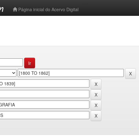
-->
Página inicial do Acervo Digital