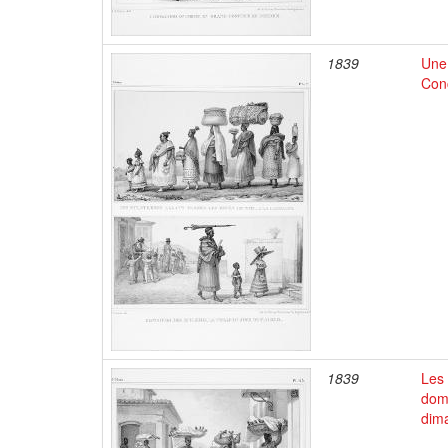
1839
Une 
Conc
1839
Les 
dome
dim