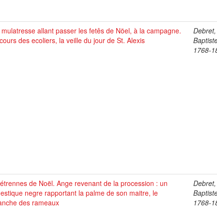
mulatresse allant passer les fetês de Nöel, à la campagne.
Debret,
ours des ecoliers, la veille du jour de St. Alexis
Baptist
1768-1
étrennes de Noël. Ange revenant de la procession : un
Debret,
stique negre rapportant la palme de son maitre, le
Baptist
anche des rameaux
1768-1