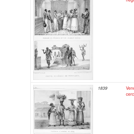
1839
Vend
cerc