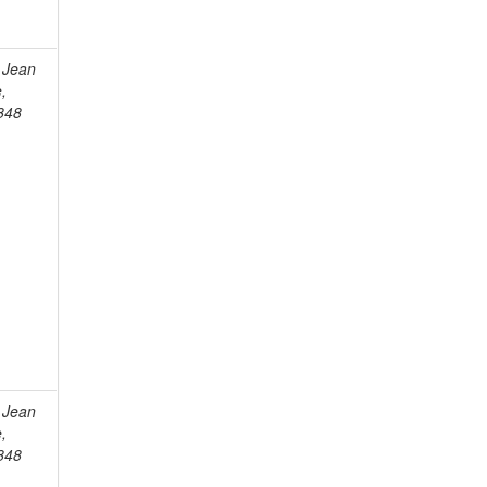
 Jean
e,
848
 Jean
e,
848