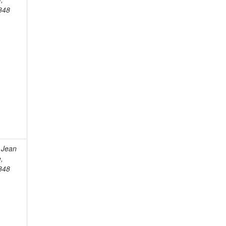
848
 Jean
e,
848