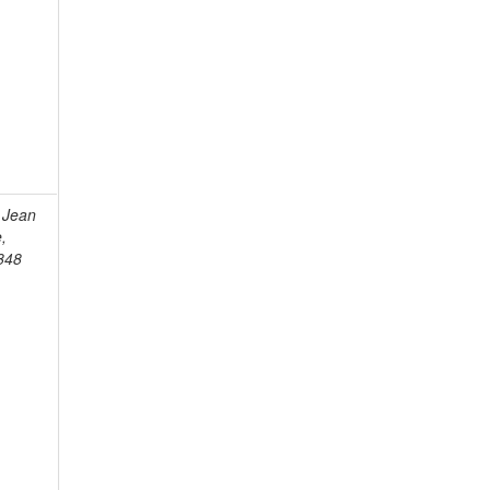
 Jean
e,
848