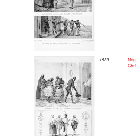
1839
Négr
Chri