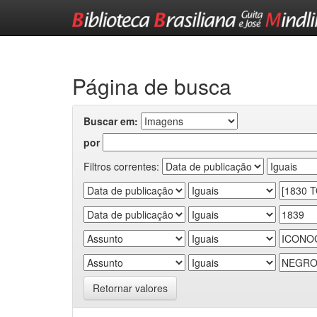
Skip
navigation
Página de busca
Buscar em:
por
Filtros correntes:
Retornar valores