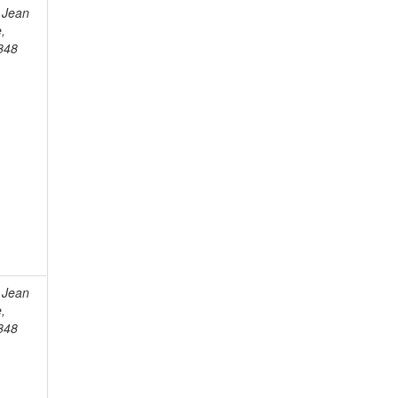
 Jean
e,
848
 Jean
e,
848