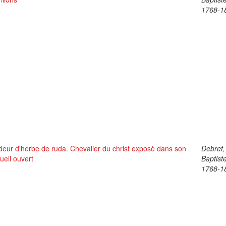
1768-1
eur d'herbe de ruda. Chevalier du christ exposè dans son
Debret,
ueil ouvert
Baptist
1768-1