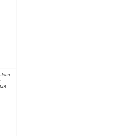
 Jean
e,
848