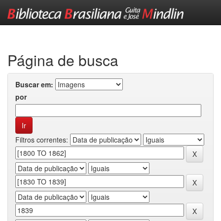
Skip
navigation
Página de busca
Buscar em:
por
Filtros correntes: