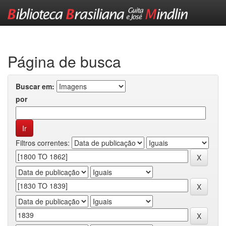
Skip
navigation
Página de busca
Buscar em:
por
Filtros correntes: