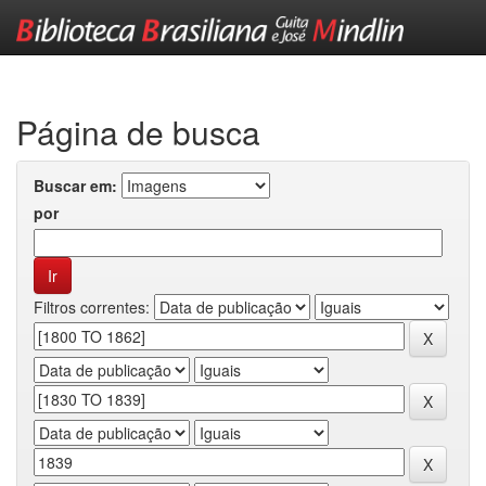
Skip
navigation
Página de busca
Buscar em:
por
Filtros correntes: