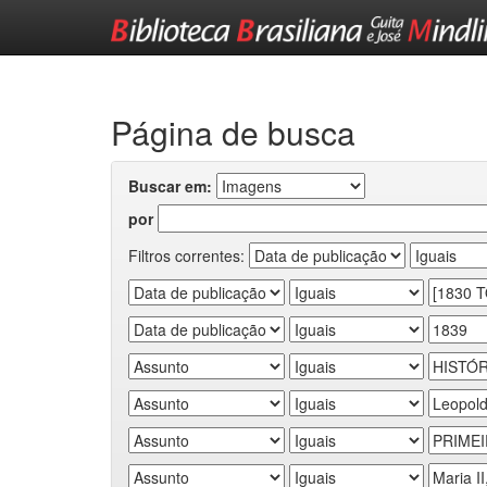
Skip
navigation
Página de busca
Buscar em:
por
Filtros correntes: