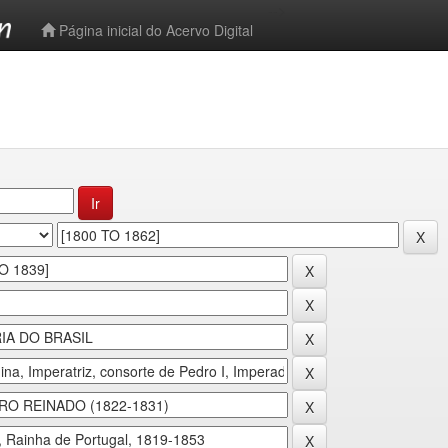
-->
Página inicial do Acervo Digital