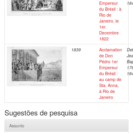
Empereur
18
du Brésil : à
Rio de
Janeiro, le
1er.
Decembre
1822
1839
Acclamation
Deb
de Don
Je
Pédro 1er
Bap
Empereur
17
du Brésil :
18
au camp de
Sta. Anna,
à Rio de
Janeiro
Sugestões de pesquisa
Assunto