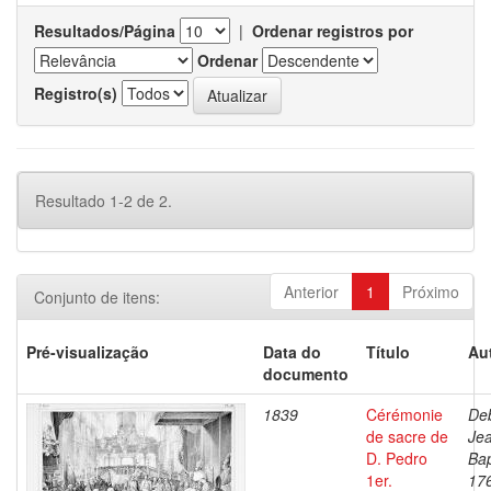
Resultados/Página
|
Ordenar registros por
Ordenar
Registro(s)
Resultado 1-2 de 2.
Anterior
1
Próximo
Conjunto de itens:
Pré-visualização
Data do
Título
Au
documento
1839
Cérémonie
Deb
de sacre de
Je
D. Pedro
Bap
1er.
17