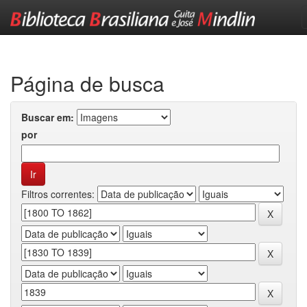
Skip
navigation
Página de busca
Buscar em:
por
Filtros correntes: