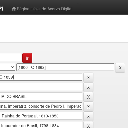
-->
Página inicial do Acervo Digital