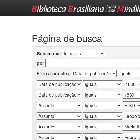
Skip
navigation
Página de busca
Buscar em:
por
Filtros correntes: