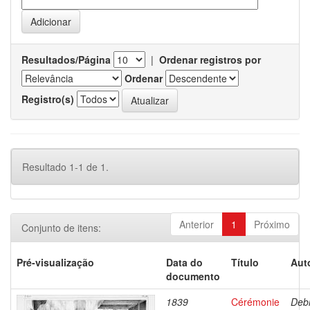
Resultados/Página
|
Ordenar registros por
Ordenar
Registro(s)
Resultado 1-1 de 1.
Anterior
1
Próximo
Conjunto de itens:
Pré-visualização
Data do
Título
Aut
documento
1839
Cérémonie
Debr