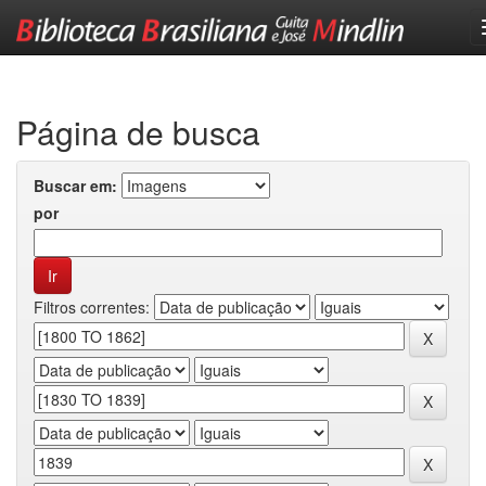
Skip
navigation
Página de busca
Buscar em:
por
Filtros correntes: