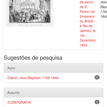
de sacre
Jea
de D.
Bapt
Pedro 1er.
176
Empereur
184
du Brésil :
à Rio de
Janeiro, le
1er.
Decembre
1822
Sugestões de pesquisa
Autor
Debret, Jean Baptiste, 1768-1848
1
Assunto
ICONOGRAFIA
1