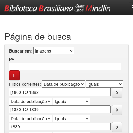
Skip
navigation
Página de busca
Buscar em:
por
Filtros correntes: