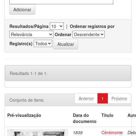
Resultados/Página
|
Ordenar registros por
Ordenar
Registro(s)
Resultado 1-1 de 1.
Anterior
1
Próximo
Conjunto de itens:
Pré-visualização
Data do
Título
Aut
documento
1839
Cérémonie
Debr