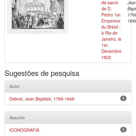
de sacre
Jea
de D.
Bapt
Pedro 1er.
176
Empereur
184
du Brésil :
à Rio de
Janeiro, le
1er.
Decembre
1822
Sugestões de pesquisa
Autor
Debret, Jean Baptiste, 1768-1848
1
Assunto
ICONOGRAFIA
1