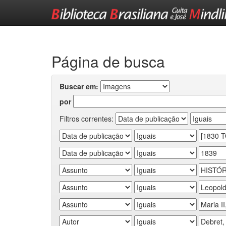
Skip
navigation
Página de busca
Buscar em:
por
Filtros correntes: