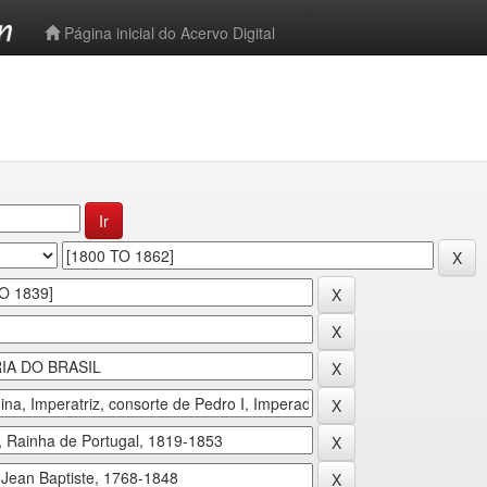
-->
Página inicial do Acervo Digital