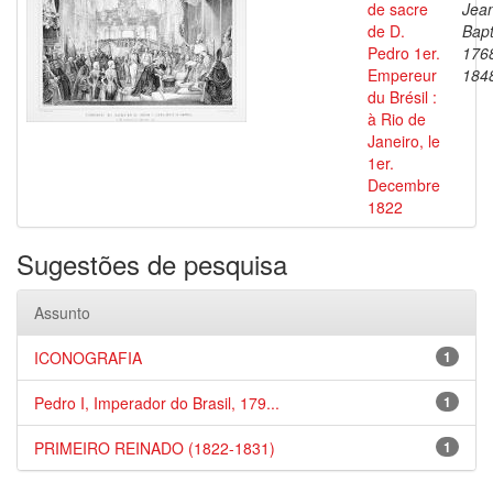
de sacre
Jea
de D.
Bapt
Pedro 1er.
176
Empereur
184
du Brésil :
à Rio de
Janeiro, le
1er.
Decembre
1822
Sugestões de pesquisa
Assunto
ICONOGRAFIA
1
Pedro I, Imperador do Brasil, 179...
1
PRIMEIRO REINADO (1822-1831)
1