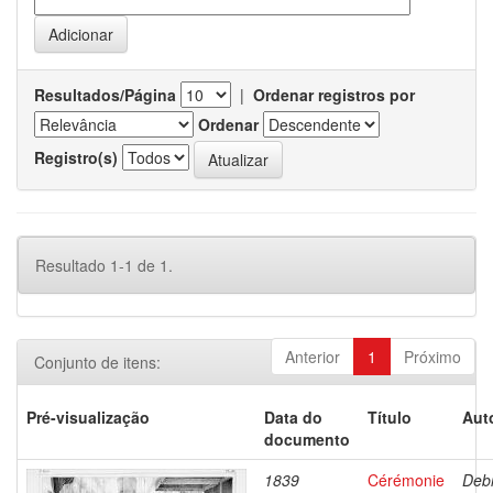
Resultados/Página
|
Ordenar registros por
Ordenar
Registro(s)
Resultado 1-1 de 1.
Anterior
1
Próximo
Conjunto de itens:
Pré-visualização
Data do
Título
Aut
documento
1839
Cérémonie
Debr