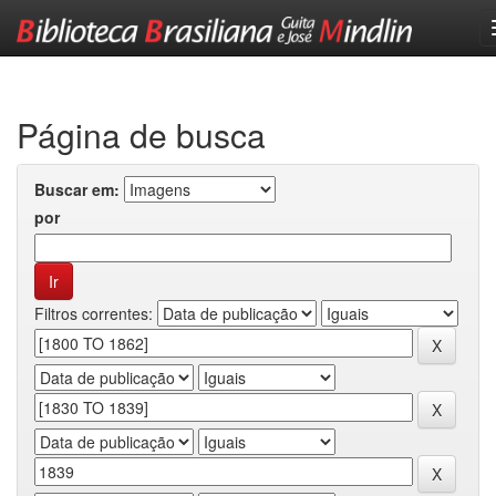
Skip
navigation
Página de busca
Buscar em:
por
Filtros correntes: