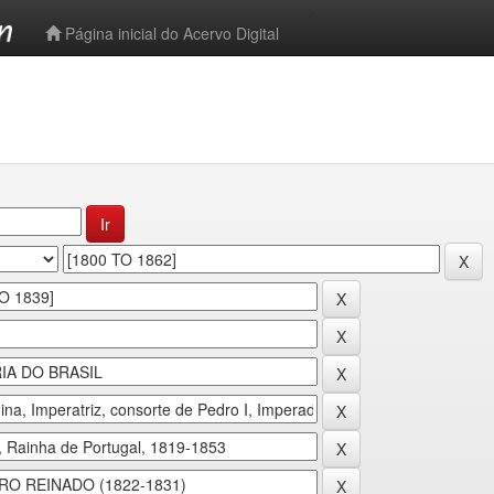
-->
Página inicial do Acervo Digital