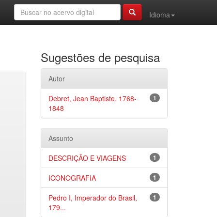
Idioma
Sugestões de pesquisa
Autor
Debret, Jean Baptiste, 1768-
1
1848
Assunto
DESCRIÇÃO E VIAGENS
1
ICONOGRAFIA
1
Pedro I, Imperador do Brasil,
1
179...