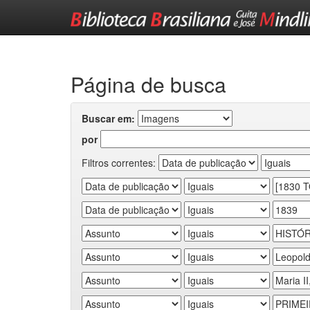
Skip
navigation
Página de busca
Buscar em:
por
Filtros correntes: