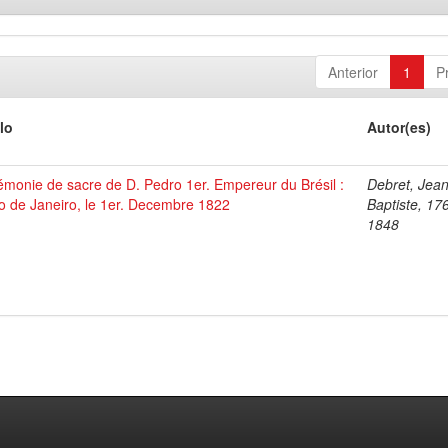
Anterior
1
P
lo
Autor(es)
monie de sacre de D. Pedro 1er. Empereur du Brésil :
Debret, Jea
o de Janeiro, le 1er. Decembre 1822
Baptiste, 17
1848