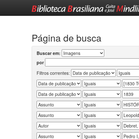
Skip
navigation
Página de busca
Buscar em:
por
Filtros correntes: