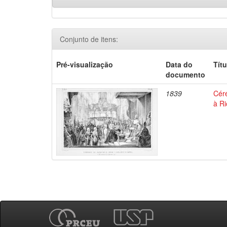
Conjunto de itens:
Pré-visualização
Data do
Títu
documento
1839
Céré
à Ri