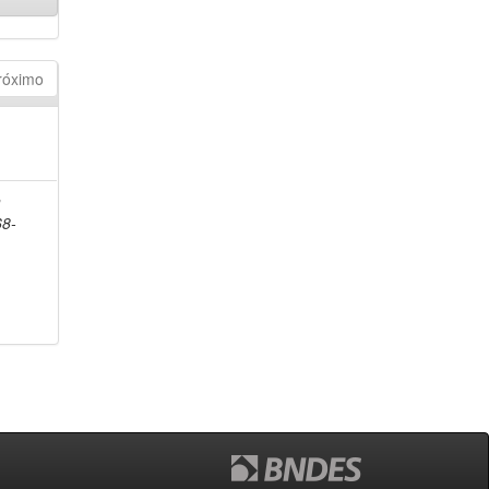
róximo
n
68-