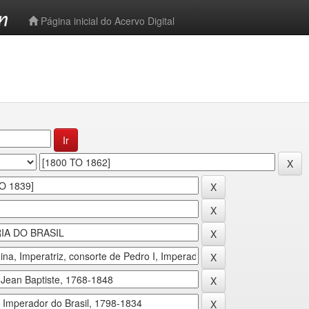
-->
Página inicial do Acervo Digital