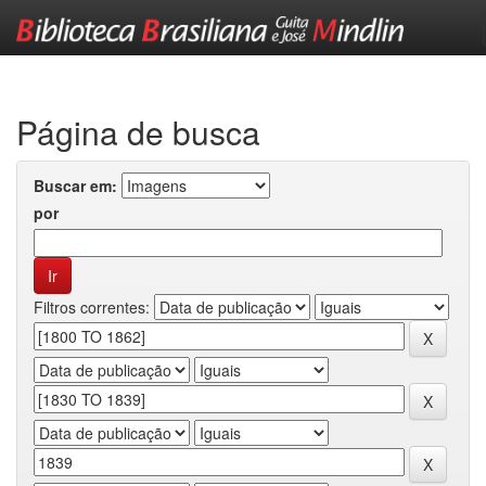
Skip
navigation
Página de busca
Buscar em:
por
Filtros correntes: