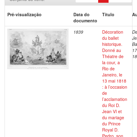
Pré-visualização
Data do
Título
Au
documento
1839
Décoration
De
du ballet
Je
historique.
Ba
Donné au
17
Théatre de
18
la cour, a
Rio de
Janeiro, le
13 mai 1818
: à l’occasion
de
l’acclamation
du Roi D.
Jean VI et
du mariage
du Prince
Royal D.
Pedro, son