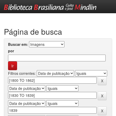
Skip
navigation
Página de busca
Buscar em:
por
Filtros correntes: