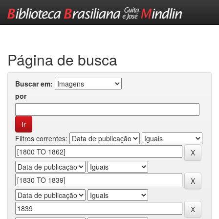
Skip
navigation
Página de busca
Buscar em:
por
Filtros correntes: