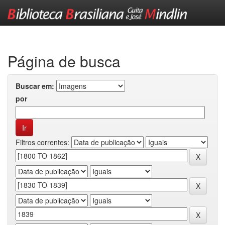
Skip
navigation
Página de busca
Buscar em:
por
Filtros correntes: