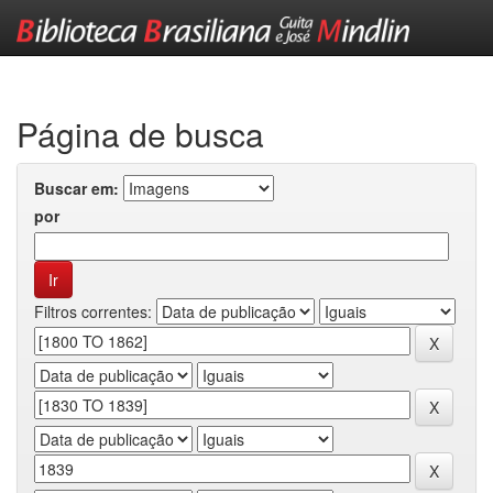
Skip
navigation
Página de busca
Buscar em:
por
Filtros correntes: