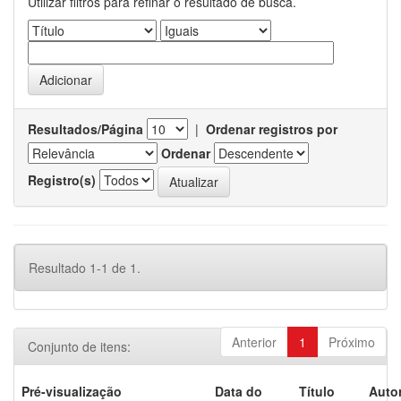
Utilizar filtros para refinar o resultado de busca.
Resultados/Página
|
Ordenar registros por
Ordenar
Registro(s)
Resultado 1-1 de 1.
Anterior
1
Próximo
Conjunto de itens:
Pré-visualização
Data do
Título
Autor