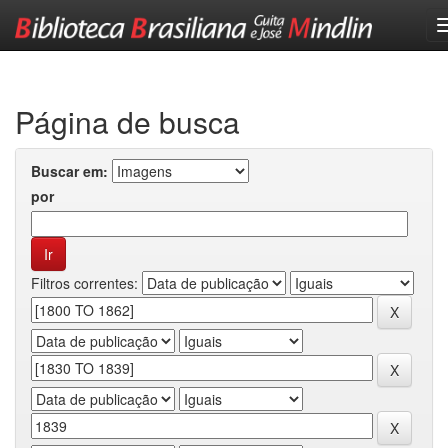
Skip
navigation
Página de busca
Buscar em:
por
Filtros correntes: