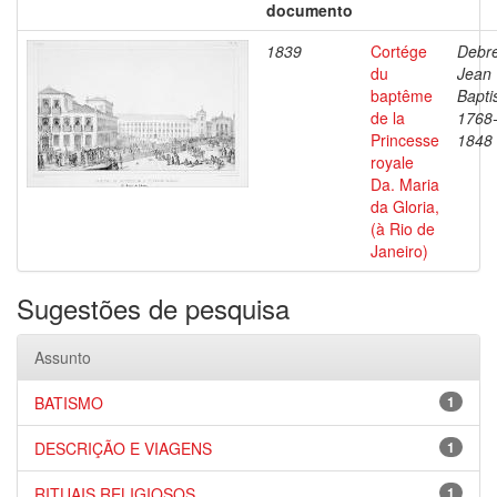
documento
1839
Cortége
Debre
du
Jean
baptême
Bapti
de la
1768
Princesse
1848
royale
Da. Maria
da Gloria,
(à Rio de
Janeiro)
Sugestões de pesquisa
Assunto
BATISMO
1
DESCRIÇÃO E VIAGENS
1
RITUAIS RELIGIOSOS
1