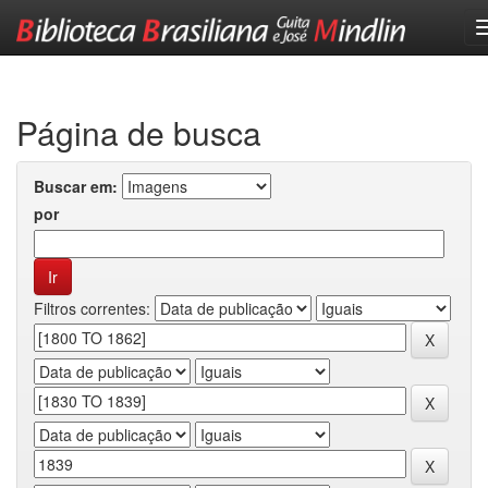
Skip
navigation
Página de busca
Buscar em:
por
Filtros correntes: