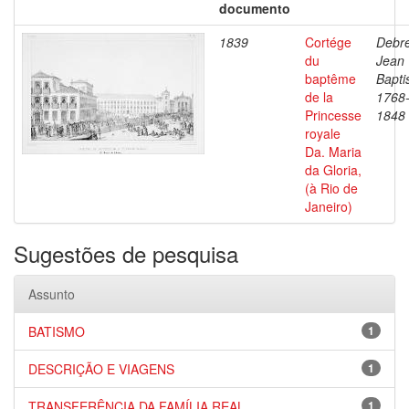
documento
1839
Cortége
Debre
du
Jean
baptême
Bapti
de la
1768
Princesse
1848
royale
Da. Maria
da Gloria,
(à Rio de
Janeiro)
Sugestões de pesquisa
Assunto
BATISMO
1
DESCRIÇÃO E VIAGENS
1
TRANSFERÊNCIA DA FAMÍLIA REAL
1