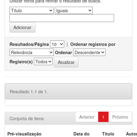
Utilizar filtros para refinar o resultado de busca.
Resultados/Página
|
Ordenar registros por
Ordenar
Registro(s)
Resultado 1-1 de 1.
Anterior
1
Próximo
Conjunto de itens:
Pré-visualização
Data do
Título
Autor