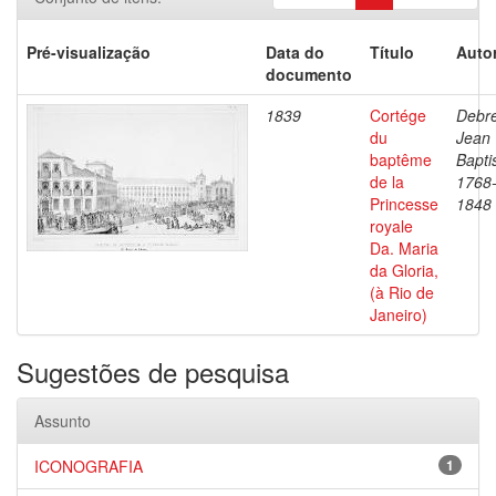
Pré-visualização
Data do
Título
Autor
documento
1839
Cortége
Debre
du
Jean
baptême
Bapti
de la
1768
Princesse
1848
royale
Da. Maria
da Gloria,
(à Rio de
Janeiro)
Sugestões de pesquisa
Assunto
ICONOGRAFIA
1