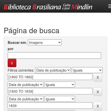
Skip
navigation
Página de busca
Buscar em:
por
Filtros correntes: