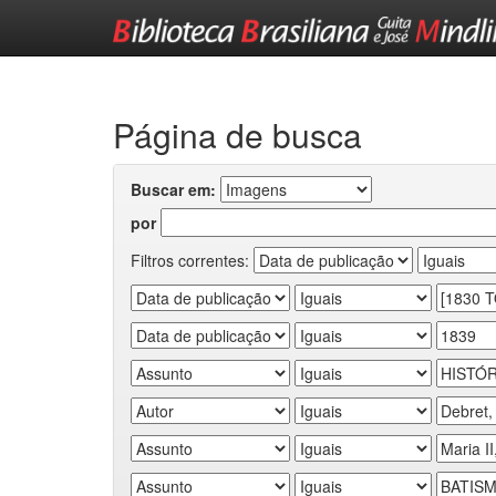
Skip
navigation
Página de busca
Buscar em:
por
Filtros correntes: