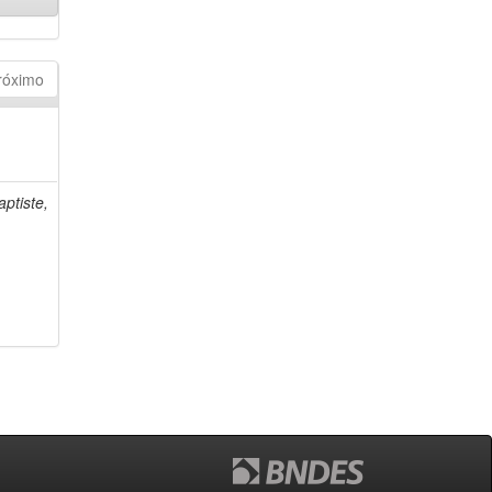
róximo
ptiste,