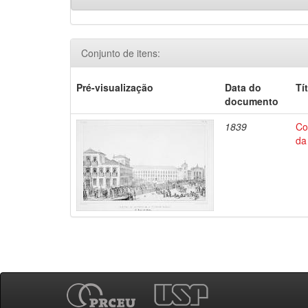
Conjunto de itens:
Pré-visualização
Data do
Tí
documento
1839
Co
da