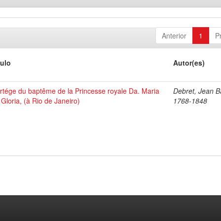
Anterior
1
P
tulo
Autor(es)
rtége du baptême de la Princesse royale Da. Maria
Debret, Jean Ba
 Gloria, (à Rio de Janeiro)
1768-1848