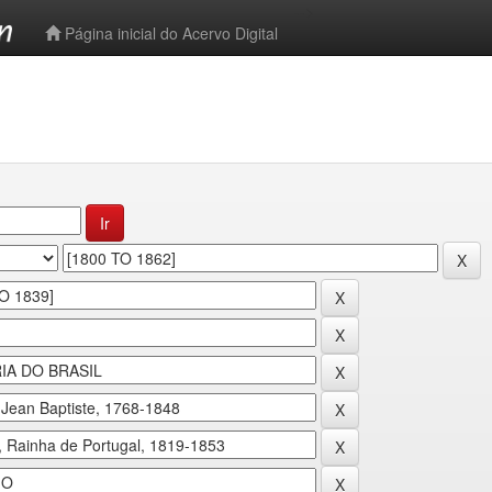
-->
Página inicial do Acervo Digital