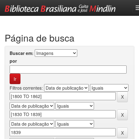
Skip
navigation
Página de busca
Buscar em:
por
Filtros correntes: