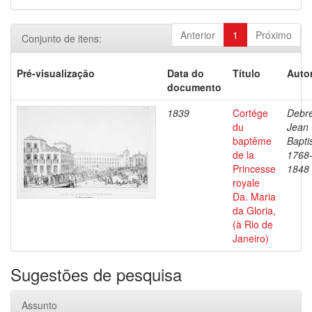
Anterior
1
Próximo
Conjunto de itens:
Pré-visualização
Data do
Título
Autor
documento
1839
Cortége
Debre
du
Jean
baptême
Bapti
de la
1768
Princesse
1848
royale
Da. Maria
da Gloria,
(à Rio de
Janeiro)
Sugestões de pesquisa
Assunto