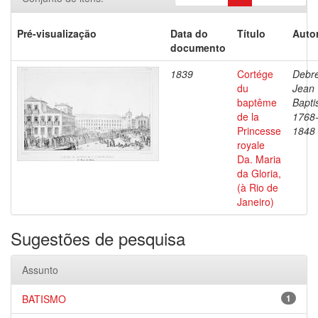
Pré-visualização
Data do
Título
Autor
documento
1839
Cortége
Debre
du
Jean
baptême
Bapti
de la
1768
Princesse
1848
royale
Da. Maria
da Gloria,
(à Rio de
Janeiro)
Sugestões de pesquisa
Assunto
BATISMO
1