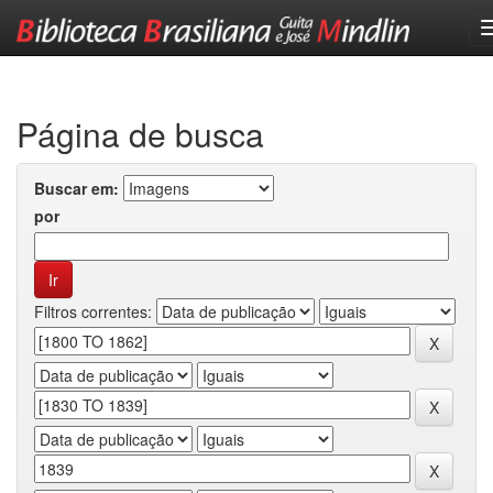
Skip
navigation
Página de busca
Buscar em:
por
Filtros correntes: