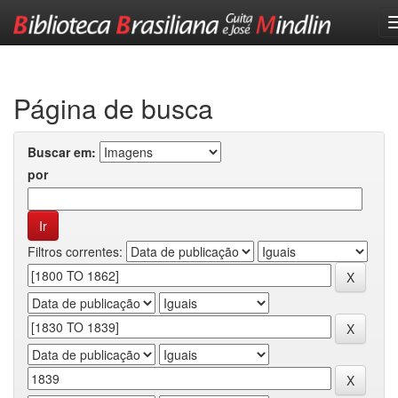
Skip
navigation
Página de busca
Buscar em:
por
Filtros correntes: