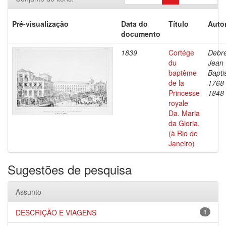
Pré-visualização
Data do
Título
Autor
documento
1839
Cortége
Debre
du
Jean
baptême
Bapti
de la
1768
Princesse
1848
royale
Da. Maria
da Gloria,
(à Rio de
Janeiro)
Sugestões de pesquisa
Assunto
DESCRIÇÃO E VIAGENS
1