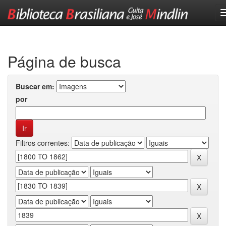
Skip
navigation
Página de busca
Buscar em:
por
Filtros correntes: