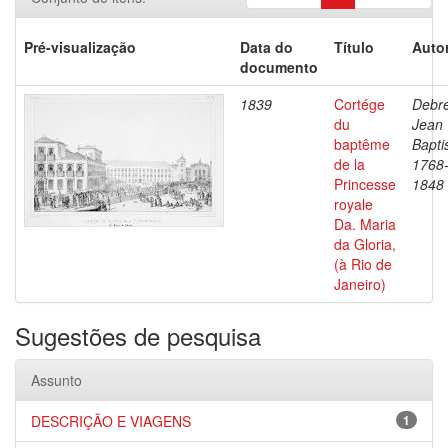
Pré-visualização
Data do
Título
Autor
documento
1839
Cortége
Debre
du
Jean
baptême
Bapti
de la
1768
Princesse
1848
royale
Da. Maria
da Gloria,
(à Rio de
Janeiro)
Sugestões de pesquisa
Assunto
DESCRIÇÃO E VIAGENS
1