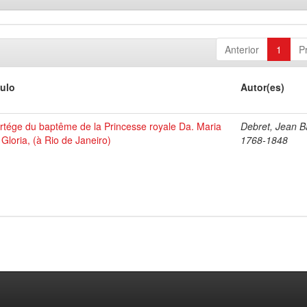
Anterior
1
P
tulo
Autor(es)
rtége du baptême de la Princesse royale Da. Maria
Debret, Jean Ba
 Gloria, (à Rio de Janeiro)
1768-1848