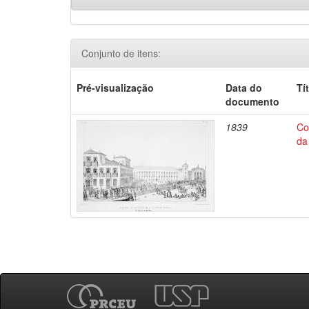
Conjunto de itens:
Pré-visualização
Data do
Tí
documento
1839
Co
da