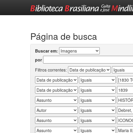
Skip
navigation
Página de busca
Buscar em:
por
Filtros correntes: