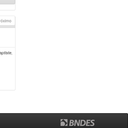
róximo
ptiste,