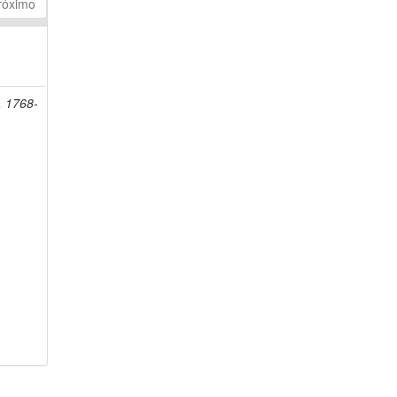
róximo
, 1768-