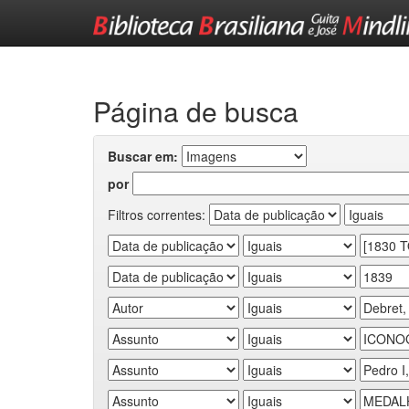
Skip
navigation
Página de busca
Buscar em:
por
Filtros correntes: