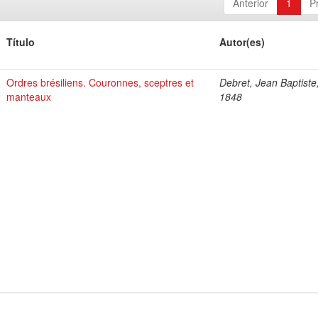
Anterior
1
P
Título
Autor(es)
Ordres brésiliens. Couronnes, sceptres et
Debret, Jean Baptiste
manteaux
1848