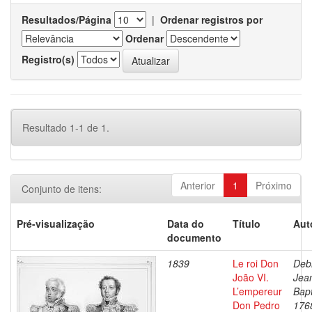
Resultados/Página
|
Ordenar registros por
Ordenar
Registro(s)
Resultado 1-1 de 1.
Anterior
1
Próximo
Conjunto de itens:
Pré-visualização
Data do
Título
Aut
documento
1839
Le roi Don
Debr
João VI.
Jea
L’empereur
Bapt
Don Pedro
176