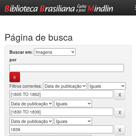
Skip
navigation
Página de busca
Buscar em:
por
Filtros correntes: