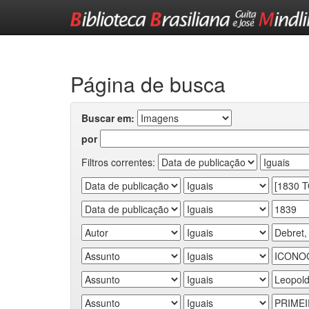
Skip
navigation
Página de busca
Buscar em:
por
Filtros correntes: