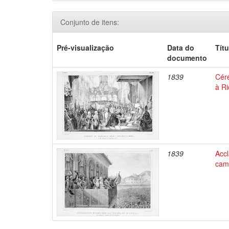
Conjunto de itens:
Pré-visualização
Data do
Títu
documento
1839
Céré
à Ri
1839
Acc
camp