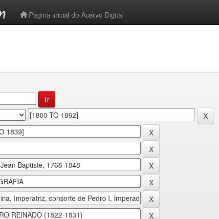
-->
Página inicial do Acervo Digital