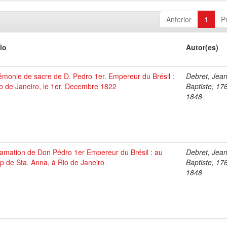
Anterior
1
P
lo
Autor(es)
monie de sacre de D. Pedro 1er. Empereur du Brésil :
Debret, Jea
o de Janeiro, le 1er. Decembre 1822
Baptiste, 17
1848
lamation de Don Pédro 1er Empereur du Brésil : au
Debret, Jea
 de Sta. Anna, à Rio de Janeiro
Baptiste, 17
1848