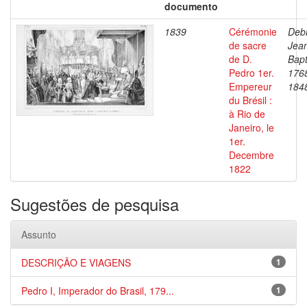
documento
1839
Cérémonie
Debr
de sacre
Jea
de D.
Bapt
Pedro 1er.
176
Empereur
184
du Brésil :
à Rio de
Janeiro, le
1er.
Decembre
1822
Sugestões de pesquisa
Assunto
DESCRIÇÃO E VIAGENS
1
Pedro I, Imperador do Brasil, 179...
1