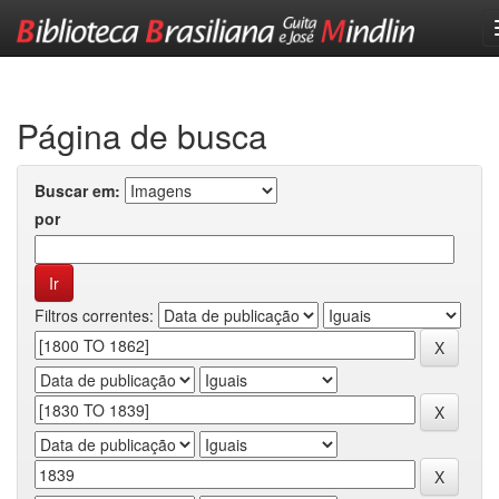
Skip
navigation
Página de busca
Buscar em:
por
Filtros correntes: