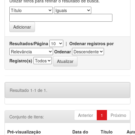
Utilizar filtros para refinar o resultado de busca.
Resultados/Página
|
Ordenar registros por
Ordenar
Registro(s)
Resultado 1-1 de 1.
Anterior
1
Próximo
Conjunto de itens:
Pré-visualização
Data do
Título
Aut