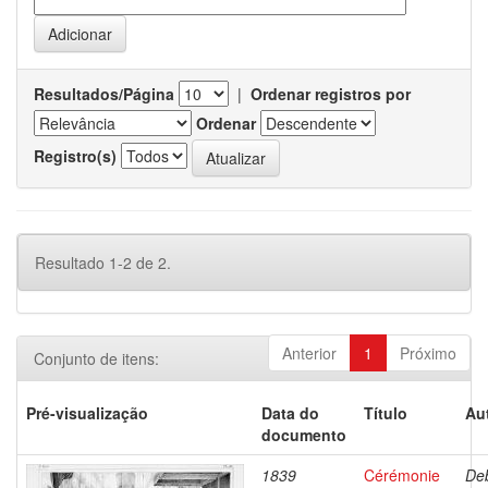
Resultados/Página
|
Ordenar registros por
Ordenar
Registro(s)
Resultado 1-2 de 2.
Anterior
1
Próximo
Conjunto de itens:
Pré-visualização
Data do
Título
Au
documento
1839
Cérémonie
Deb