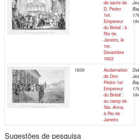
de sacre de
Je
D. Pedro
Bap
1er.
17
Empereur
18
du Brésil : à
Rio de
Janeiro, le
1er.
Decembre
1822
1839
Acclamation
Deb
de Don
Je
Pédro 1er
Bap
Empereur
17
du Brésil :
18
au camp de
Sta. Anna,
à Rio de
Janeiro
Sugestões de pesquisa