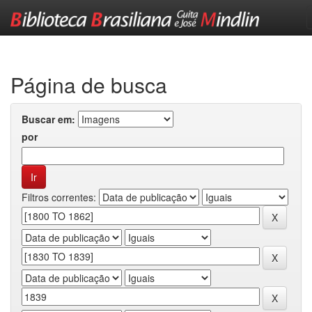
Skip
navigation
Página de busca
Buscar em:
por
Filtros correntes: