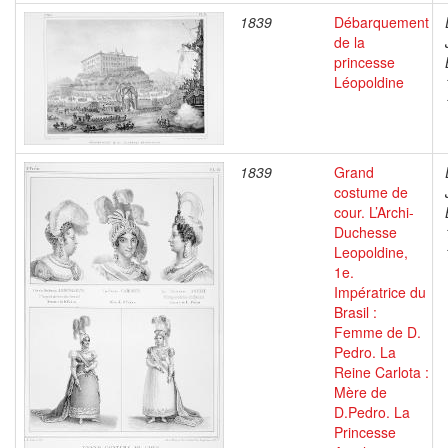
1839
Débarquement
de la
princesse
Léopoldine
1839
Grand
costume de
cour. L’Archi-
Duchesse
Leopoldine,
1e.
Impératrice du
Brasil :
Femme de D.
Pedro. La
Reine Carlota :
Mère de
D.Pedro. La
Princesse