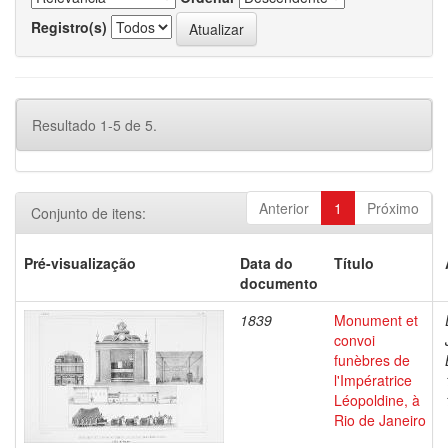
Registro(s)
Resultado 1-5 de 5.
Anterior
1
Próximo
Conjunto de itens:
Pré-visualização
Data do
Título
documento
1839
Monument et
convoi
funèbres de
l'Impératrice
Léopoldine, à
Rio de Janeiro