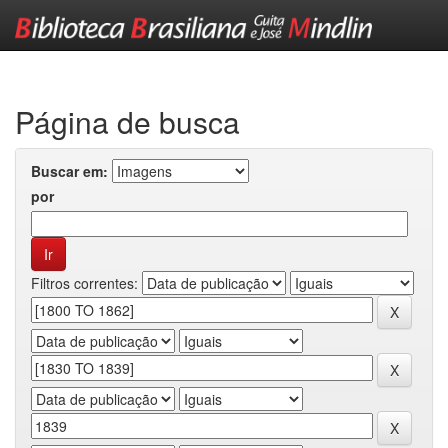
Skip
navigation
Página de busca
Buscar em:
por
Filtros correntes: