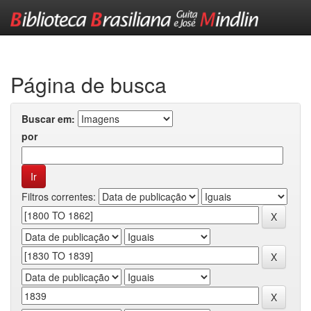
Skip
navigation
Página de busca
Buscar em:
por
Filtros correntes: