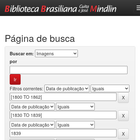
Skip
navigation
Página de busca
Buscar em:
por
Filtros correntes: