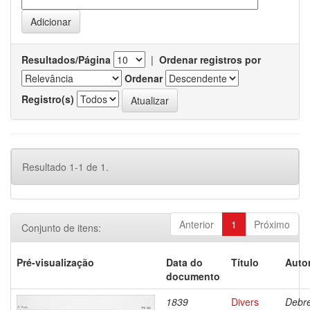
Resultados/Página
|
Ordenar registros por
Ordenar
Registro(s)
Resultado 1-1 de 1.
Anterior
1
Próximo
Conjunto de itens:
Pré-visualização
Data do
Título
Autor
documento
1839
Divers
Debre