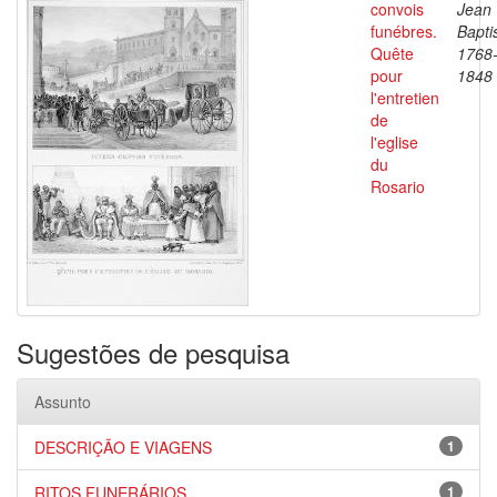
convois
Jean
funébres.
Bapti
Quête
1768
pour
1848
l'entretien
de
l'eglise
du
Rosario
Sugestões de pesquisa
Assunto
DESCRIÇÃO E VIAGENS
1
RITOS FUNERÁRIOS
1