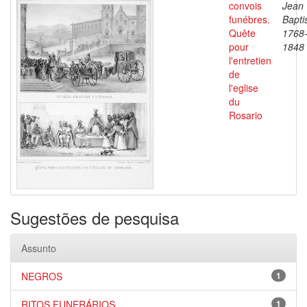
convois
Jean
funébres.
Bapti
Quête
1768
pour
1848
l'entretien
de
l'eglise
du
Rosario
Sugestões de pesquisa
Assunto
NEGROS
1
RITOS FUNERÁRIOS
1