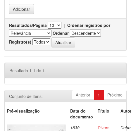
Resultados/Página
|
Ordenar registros por
Ordenar
Registro(s)
Resultado 1-1 de 1.
Anterior
1
Próximo
Conjunto de itens:
Pré-visualização
Data do
Título
Autor
documento
1839
Divers
Debre