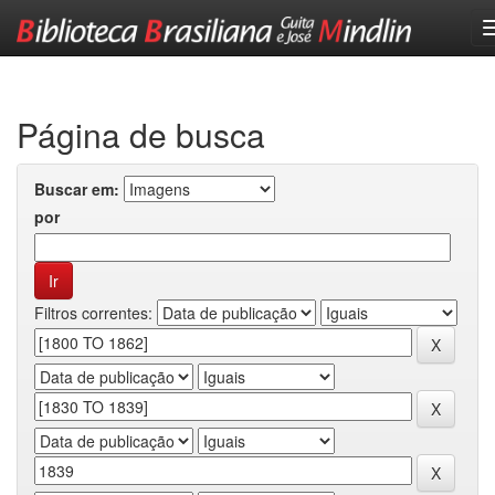
Skip
navigation
Página de busca
Buscar em:
por
Filtros correntes: