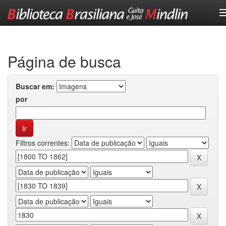
Skip
navigation
Página de busca
Buscar em:
por
Filtros correntes: