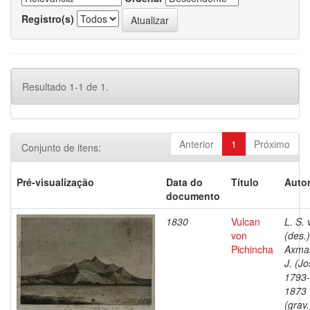
Registro(s)
Resultado 1-1 de 1.
Anterior
1
Próximo
Conjunto de itens:
Pré-visualização
Data do
Título
Autor
documento
1830
Vulcan
L. S. 
von
(des.)
Pichincha
Axma
J. (Jo
1793-
1873
(grav.