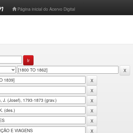
-->
Página inicial do Acervo Digital