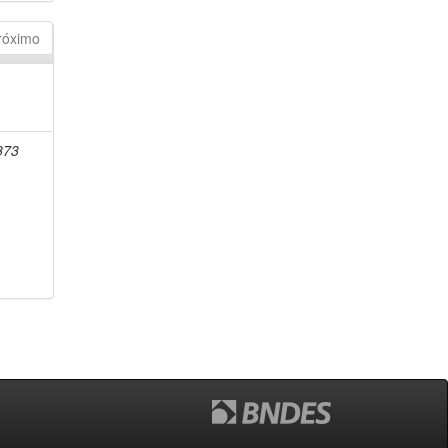
róximo
1873