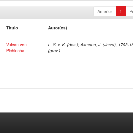
Anterior
1
P
Título
Autor(es)
Vulcan von
L. S. v. K. (des.); Axmann, J. (Josef), 1793-
Pichincha
(grav.)