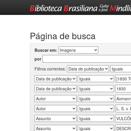
Skip
navigation
Página de busca
Buscar em:
por
Filtros correntes: