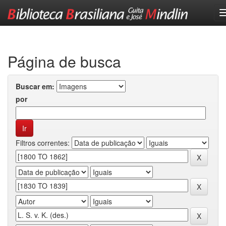
Skip
navigation
Página de busca
Buscar em:
por
Filtros correntes: