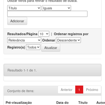
Utilizar filtros para refinar o resultado de busca.
Resultados/Página
|
Ordenar registros por
Ordenar
Registro(s)
Resultado 1-1 de 1.
Anterior
1
Próximo
Conjunto de itens:
Pré-visualização
Data do
Título
Autor