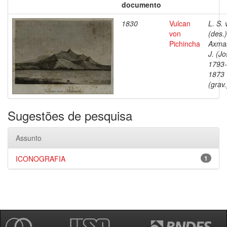
documento
1830
Vulcan
L. S. 
von
(des.)
Pichincha
Axma
J. (Jo
1793-
1873
(grav.
Sugestões de pesquisa
Assunto
ICONOGRAFIA
1