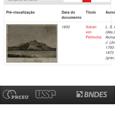
Pré-visualização
Data do
Título
Autor
documento
1830
Vulcan
L. S. 
von
(des.)
Pichincha
Axma
J. (Jo
1793-
1873
(grav.