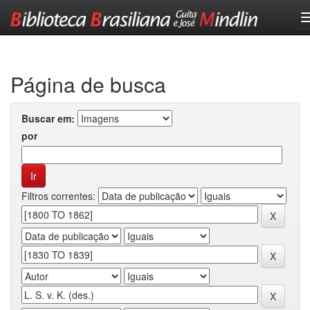
Skip
navigation
Página de busca
Buscar em:
por
Filtros correntes: