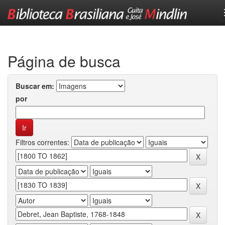
Skip
navigation
Página de busca
Buscar em:
por
Filtros correntes: