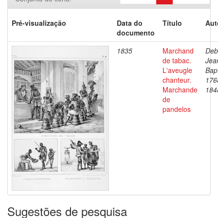
Pré-visualização
Data do
Título
Aut
documento
1835
Marchand
Deb
de tabac.
Jea
L'aveugle
Bapt
chanteur.
176
Marchande
184
de
pandelos
Sugestões de pesquisa