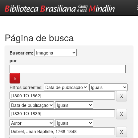
Skip
navigation
Página de busca
Buscar em:
por
Filtros correntes: