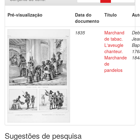
Pré-visualização
Data do
Título
Aut
documento
1835
Marchand
Deb
de tabac.
Jea
L'aveugle
Bapt
chanteur.
176
Marchande
184
de
pandelos
Sugestões de pesquisa