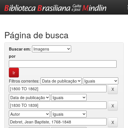
Skip
navigation
Página de busca
Buscar em:
por
Filtros correntes: