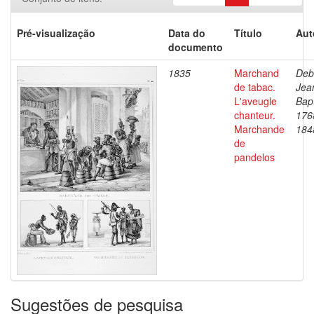
Pré-visualização
Data do
Título
Aut
documento
1835
Marchand
Deb
de tabac.
Jea
L'aveugle
Bapt
chanteur.
176
Marchande
184
de
pandelos
Sugestões de pesquisa