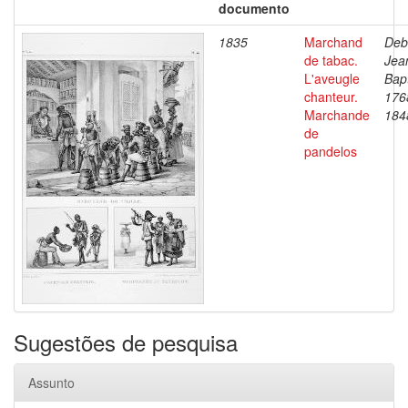
documento
1835
Marchand
Deb
de tabac.
Jea
L'aveugle
Bapt
chanteur.
176
Marchande
184
de
pandelos
Sugestões de pesquisa
Assunto