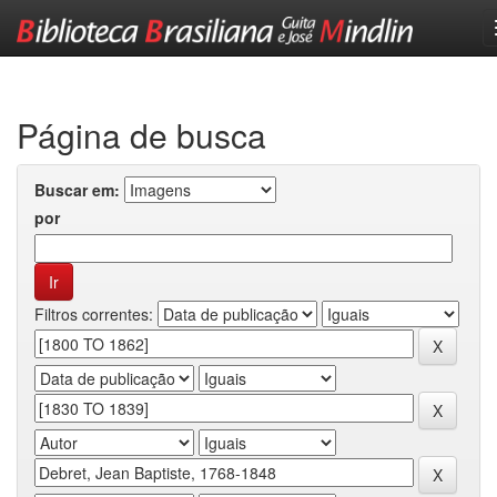
Skip
navigation
Página de busca
Buscar em:
por
Filtros correntes: