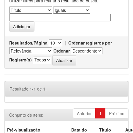
Utilizar filtros para refinar o resultado de busca.
Resultados/Página
|
Ordenar registros por
Ordenar
Registro(s)
Resultado 1-1 de 1.
Anterior
1
Próximo
Conjunto de itens:
Pré-visualização
Data do
Título
Aut