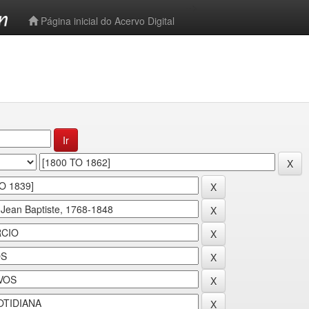
-->
Página inicial do Acervo Digital