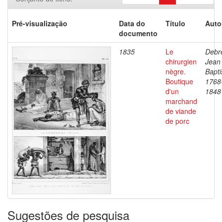
Pré-visualização
Data do
Título
Auto
documento
1835
Le
Debre
chirurgien
Jean
nègre.
Bapti
Boutique
1768
d'un
1848
marchand
de viande
de porc
Sugestões de pesquisa