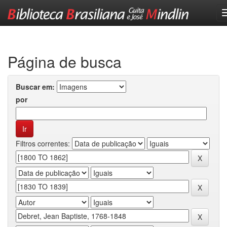
Skip
navigation
Página de busca
Buscar em:
por
Filtros correntes: