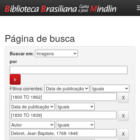
Skip
navigation
Página de busca
Buscar em:
por
Filtros correntes: