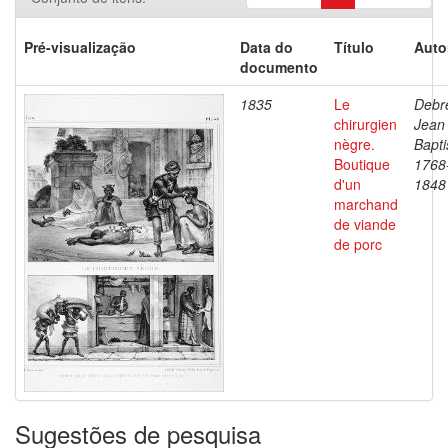
Pré-visualização
Data do
Título
Auto
documento
1835
Le
Debre
chirurgien
Jean
nègre.
Bapti
Boutique
1768
d'un
1848
marchand
de viande
de porc
Sugestões de pesquisa