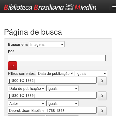
Skip
navigation
Página de busca
Buscar em:
por
Filtros correntes: