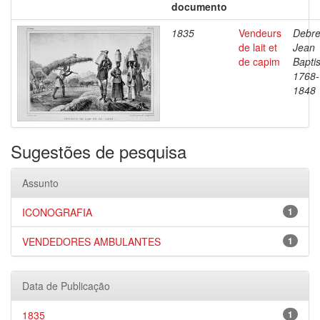
documento
1835
Vendeurs
Debre
de lait et
Jean
de capim
Baptis
1768-
1848
Sugestões de pesquisa
Assunto
ICONOGRAFIA
1
VENDEDORES AMBULANTES
1
Data de Publicação
1835
1