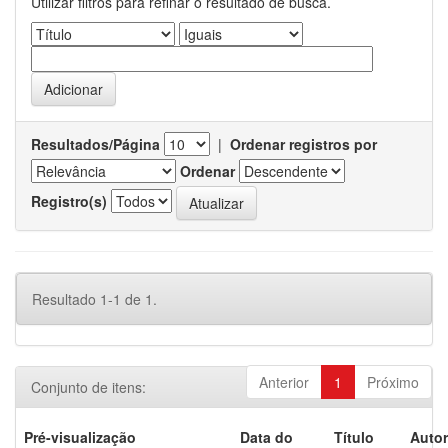
Utilizar filtros para refinar o resultado de busca.
Resultados/Página
|
Ordenar registros por
Ordenar
Registro(s)
Resultado 1-1 de 1.
Anterior
1
Próximo
Conjunto de itens:
Pré-visualização
Data do
Título
Autor