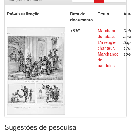
Pré-visualização
Data do
Título
Aut
documento
1835
Marchand
Deb
de tabac.
Jea
L'aveugle
Bapt
chanteur.
176
Marchande
184
de
pandelos
Sugestões de pesquisa