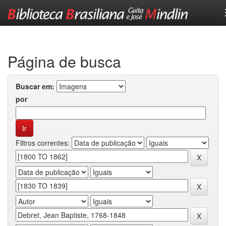
Skip
navigation
Página de busca
Buscar em:
por
Filtros correntes: